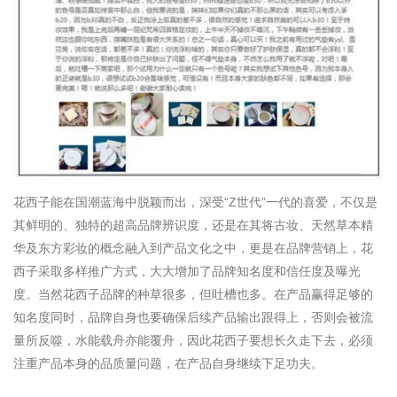
花西子能在国潮蓝海中脱颖而出，
深受“Z世代”一代的喜爱，
不仅是
其
鲜明
的
、独特的
超高品牌辨识度，还是在其将古妆、天然草本精
华及东方彩妆的概念融入到产品文化之中，更是在品牌营销上，
花
西子采取多样推广方式，
大大增加了
品
牌知名度
和信任
度及
曝光
度。
当然花西子品牌
的
种草很多，但吐槽也多。在产品赢得足够的
知名度同时，品牌自身也要确保后续产品输出跟得上，否则会被流
量所反噬，水能载舟亦能覆舟，因此花西子要想长久走下去，必须
注重产品本身的品质量问题，在产品自身继续下足功夫。