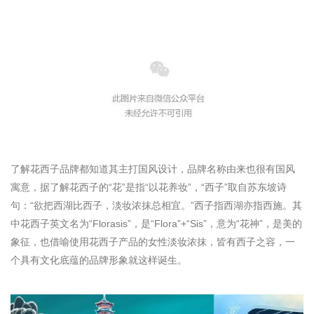
了解花西子品牌都知道其主打国风设计，品牌名称由来也很有国风
寓意，据了解花西子的“花”是指“以花养妆”，“西子”取自苏东坡诗
句：“欲把西湖比西子，淡妆浓抹总相宜。”西子指西湖亦指西施。其
中花西子英文名为“Florasis”，是“Flora”+“Sis”，意为“花神”，是美的
象征，也借喻使用花西子产品的女性淡妆浓抹，皆有西子之容，一
个具有文化底蕴的品牌形象就这样诞生。