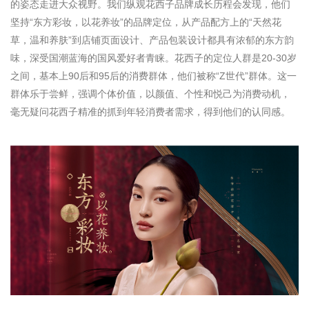
的姿态走进大众视野。我们纵观花西子品牌成长历程会发现，他们
坚持“东方彩妆，以花养妆”的品牌定位，从产品配方上的“天然花
草，温和养肤”到店铺页面设计、产品包装设计都具有浓郁的东方韵
味，深受国潮蓝海的国风爱好者青睐。花西子的定位人群是20-30岁
之间，基本上90后和95
后
的消费群体，他们被称
“Z
世
代”群体
。这一
群体乐于尝鲜，强调个体价值，以颜值、个性和悦己为消费动机，
毫无疑问花西子精准的抓到年轻消费者需求，得到他们的认同感。