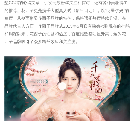
垫CC霜的心得文章，引发无数粉丝关注和探讨，还有各种美妆博主
的推荐。花西子更是携手大型真人秀《新生日记》，以“明星孕妈”的
角度，从侧面彰显花西子品牌的特色，保持话题热度持续升温。在
品牌代言人方面，花西子品牌从2019年5月官宣鞠婧祎到现在的杜鹃
和周深以来，花西子的话题和热度，百度指数都明显升高，这为花
西子品牌吸引了众多粉丝效应和关注度。