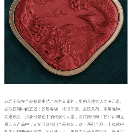
花西子除在产品视觉中结合东方元素外，更融入地方人文IP元素。
选取西湖中的五景：苏堤春晓、柳浪闻莺、曲院风荷、南屏晚钟、
花港观鱼，抽象出景色中的代表性元素，将
江南纸雕工艺和
西湖之
景印入产品中，定制五款热门产品包装，这一系列产品一
上线就
得