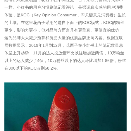
一样。小红书的用户习惯刷笔记看评论，是强调真实感的用户消费
体验，是KOC（Key Opinion Consumer，即关键意见消费者）生长
的土壤。在这里花西子采用的是自下而上的KOC模式，KOC的粉丝
更少，影响力更小，但对品牌方而言具有更垂直、更便宜的优势，
这为品牌大大减少预算和沉淀大量的优质品牌正向内容。根据互联
网数据显示，2019年1月到12月，花西子在小红书上的笔记数量总
体呈上升趋势，11月的达人投放量环比以往增加近两倍，10万粉丝
以上的达人减少了4位，10万粉丝以下的达人环比增加1.86倍，粉丝
在300以下的KOC占到58.2%。