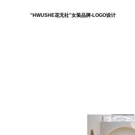
“HWUSHE花无社”女装品牌-LOGO设计