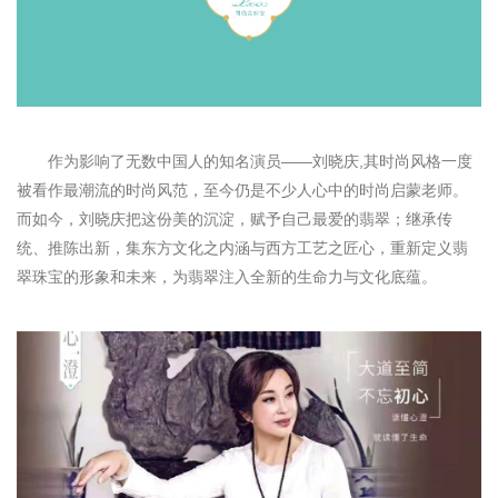
作为影响了无数中国人的知名演员——刘晓庆,其时尚风格一度
被看作最潮流的时尚风范，至今仍是不少人心中的时尚启蒙老师。
而如今，刘晓庆把这份美的沉淀，赋予自己最爱的翡翠；继承传
统、推陈出新，集东方文化之内涵与西方工艺之匠心，重新定义翡
翠珠宝的形象和未来，为翡翠注入全新的生命力与文化底蕴。