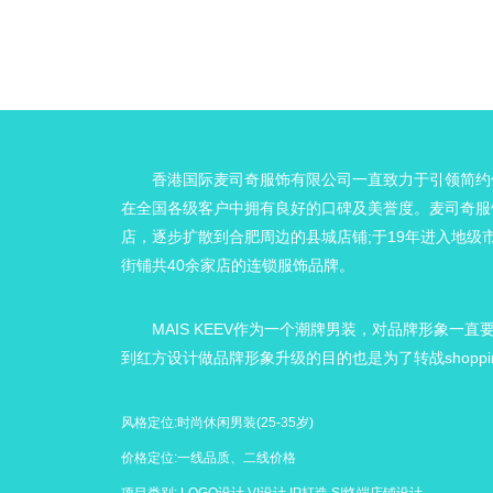
香港国际麦司奇服饰有限公司一直致力于引领简约
在全国各级客户中拥有良好的口碑及美誉度。麦司奇服饰
店，逐步扩散到合肥周边的县城店铺;于19年进入地级
街铺共40余家店的连锁服饰品牌。
MAIS KEEV作为一个潮牌男装，对品牌形象一
到红方设计做品牌形象升级的目的也是为了转战shoppin
风格定位:时尚休闲男装(25-35岁)
价格定位:一线品质、二线价格