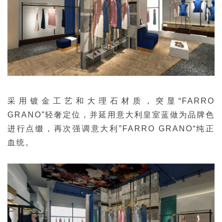
采用镀金工艺和大理石材质，
突显“FARRO
GRANO”轻奢定位，
并延用意大利
皇室蓝做为品牌色
进行点缀，
再次强调
意大利”FARRO GRANO“纯正
血统。