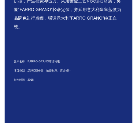
拼撞，产生视觉冲击力。采用镀金工艺和大理石材质，突
显“FARRO GRANO”轻奢定位，并延用意大利皇室蓝做为
品牌色进行点缀，强调意大利”FARRO GRANO“纯正血
统。
客户名称：FARRO GRANO菲诺格诺
项目类别：品牌CIS全案、拍摄创意、店铺设计
创作时间：2018