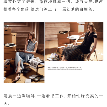
璃窗外穿了进来、
微微地拂着一切。
淡白天光,也占
据着每个角落,
给房门涂上 了一层幻梦的白颜色。
清晨一边喝咖啡,一边看书工作,
开始忙碌充实的一
天。