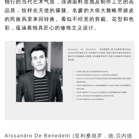
独行的当代艺术气质，
强调面料质感及制作工艺的高
品质，
纹样在天使的朦胧、名媛的
大俗大雅略带嬉皮
的民族风里来回转换。
看似不经意的剪裁、花型和色
彩，
蕴涵着独具匠心的修饰主义设计
。
Alssandro De Benedetti
(亚利桑德罗，德.贝内德