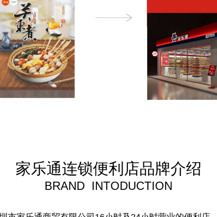
家乐通连锁便利店品牌介绍
BRAND INTODUCTION