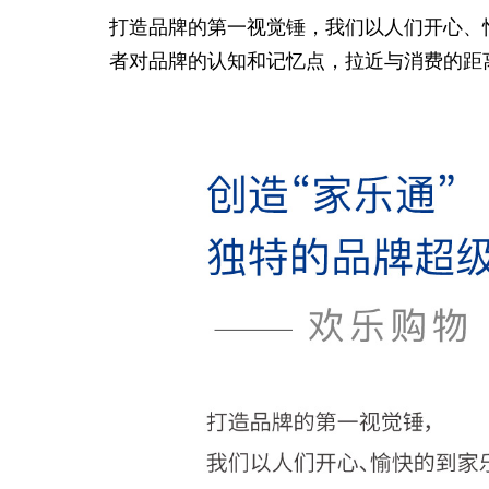
打造品牌的第一视觉锤，
我们以人们开心、
者对品牌的认知和记忆点，
拉近与消费的距