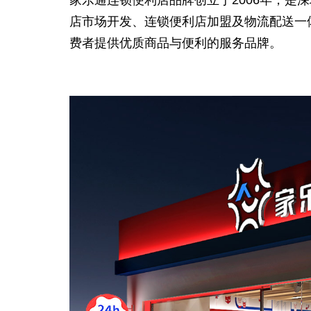
家乐通连锁便利店品牌创立于2006年，
是深
店市场开发、连锁便利店加盟
及物流配送一
费者提供优质商品与便利的服务品牌。