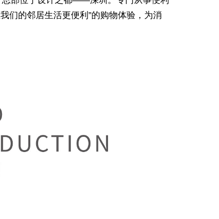
，
总部位于设计之都——深圳。
专门从事便利
让我们的邻居生活更便利”的购物体验，
为消