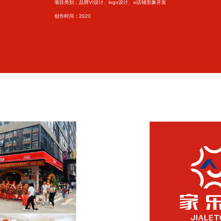
项目类别：品牌VI设计、logo设计、si店铺形象开发
创作时间：2020